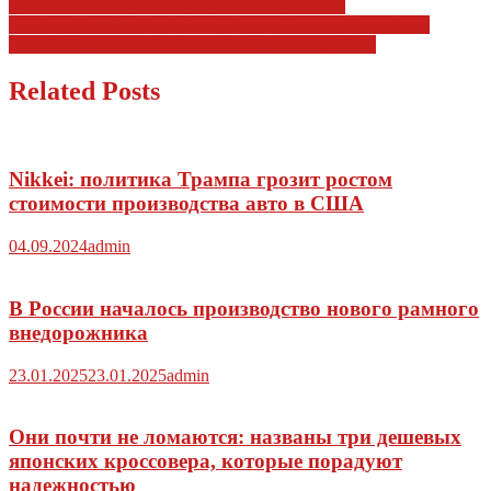
кроссовера, которые порадуют надежностью
по
Volkswagen с «мозгами» от Xpeng: в Китае представили
записям
новый кроссовер ID.UNYX 08 за 2,8 млн рублей
Related Posts
Nikkei: политика Трампа грозит ростом
стоимости производства авто в США
04.09.2024
admin
В России началось производство нового рамного
внедорожника
23.01.2025
23.01.2025
admin
Они почти не ломаются: названы три дешевых
японских кроссовера, которые порадуют
надежностью