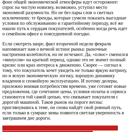
фоне общей экономической атмосферы идут осторожнее:
спрос на чистую новизну, возможно, уступил место
экономной разумности. Но не без пары слов о светлых
исключениях: те бренды, которые сумели показать выгодные
условия по обслуживанию и гарантийному периоду, всё же
нашли путь к сердцам покупателей, особенно когда речь идет
о семейном офисе и повседневной поездке.
Если смотреть шире, факт вторичной недели февраля
напоминает нам о вечной истине рынка: рыночные
настроения колеблются, но не исчезают. Да, «плюс» сменился
«минусом» на краткий период, однако это не значит полный
кризис или крах интереса к движению. Скорее — сигнал к
тому, что покупатель хочет увидеть не только яркую витрину,
но и ясную экономическую логику, хорошую динамику
владения и спокойную эксплуатацию. И потому дилеры,
прилежно внимая потребностям времени, уже готовят новые
предложения, где сочетание цены, условия оплаты и сервиса
становится той самой цепью, что связывает покупателя с
дорогой машиной. Таков рынок на пороге весны:
приглянувшись к теме, он снова найдёт свой ровный путь,
если только в сумраке зимы появится светлая уверенность в
завтрашнем дне дороги.
Навигация
Они почти не ломаются: названы три дешевых японских