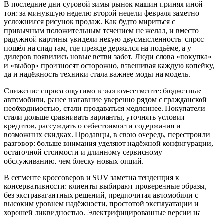
В последние дни суровой зимы рынок машин принял иной
тон: за минувшую неделю второй недели февраля заметно
усложнился рисунок продаж. Как будто мириться с
привычным положительным течением не желал, и вместо
радужной картины увидели некую двусмысленность: спрос
пошёл на спад там, где прежде держался на подъёме, а у
дилеров появились новые ветви забот. Люди слова «покупка»
и «выбор» произносят осторожно, взвешивая каждую копейку,
да и надёжность техники стала важнее моды на модель.
Снижение спроса ощутимо в эконом-сегменте: бюджетные
автомобили, ранее шагавшие уверенно рядом с гражданской
необходимостью, стали продаваться медленнее. Покупатели
стали дольше сравнивать варианты, уточнять условия
кредитов, рассуждать о себестоимости содержания и
возможных скидках. Продавцы, в свою очередь, перестроили
разговор: больше внимания уделяют надёжной конфигурации,
остаточной стоимости и длинному сервисному
обслуживанию, чем блеску новых опций.
В сегменте кроссоверов и SUV заметна тенденция к
консервативности: клиенты выбирают проверенные образы,
без экстравагантных решений, предпочитая автомобили с
высоким уровнем надёжности, простотой эксплуатации и
хорошей ликвидностью. Электрифицированные версии на